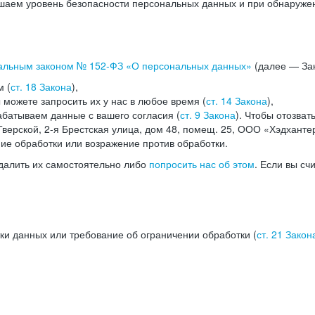
аем уровень безопасности персональных данных и при обнаружени
альным законом №
152-ФЗ
«О персональных данных»
(далее — Зак
м (
ст. 18 Закона
),
можете запросить их у нас в любое время (
ст. 14 Закона
),
абатываем данные с вашего согласия (
ст. 9 Закона
). Чтобы отозват
верской, 2-я Брестская улица, дом 48, помещ. 25, ООО «Хэдханте
ние обработки или возражение против обработки.
далить их самостоятельно либо
попросить нас об этом
. Если вы сч
ки данных или требование об ограничении обработки (
ст. 21 Закон