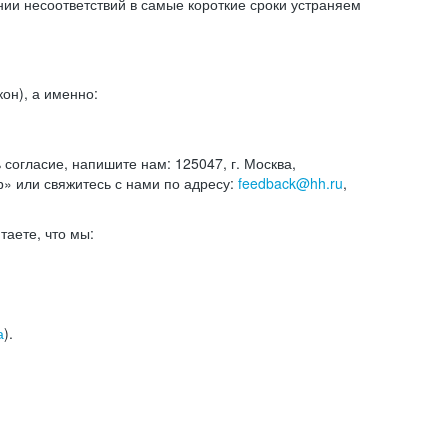
и несоответствий в самые короткие сроки устраняем
он), а именно:
ь согласие, напишите нам: 125047, г. Москва,
р» или свяжитесь с нами по адресу:
feedback@hh.ru
,
итаете, что мы:
а
).