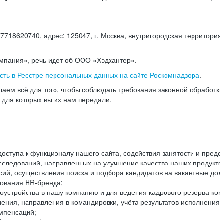
18620740, адрес: 125047, г. Москва, внутригородская территория
омпания», речь идет об ООО «Хэдхантер».
есть в Реестре персональных данных на сайте Роскомнадзора
.
аем всё для того, чтобы соблюдать требования законной обработ
, для которых вы их нам передали.
ступа к функционалу нашего сайта, содействия занятости и пред
следований, направленных на улучшение качества наших продуктов
ий, осуществления поиска и подбора кандидатов на вакантные дол
ования HR-бренда;
оустройства в нашу компанию и для ведения кадрового резерва ко
чения, направления в командировки, учёта результатов исполнени
омпенсаций;