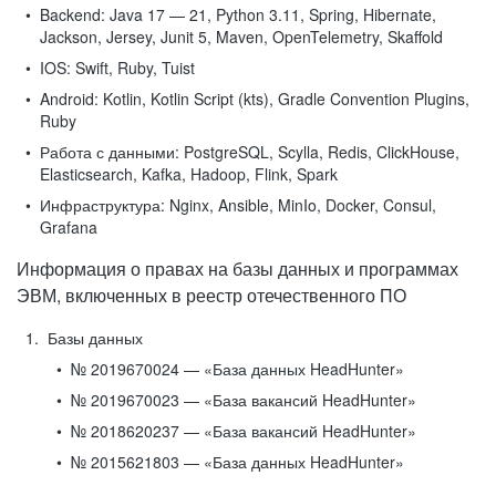
Backend:
Java 17 — 21, Python 3.11, Spring, Hibernate,
Jackson, Jersey, Junit 5, Maven, OpenTelemetry, Skaffold
IOS:
Swift, Ruby, Tuist
Android:
Kotlin, Kotlin Script (kts), Gradle Convention Plugins,
Ruby
Работа с данными:
PostgreSQL, Scylla, Redis, ClickHouse,
Elasticsearch, Kafka, Hadoop, Flink, Spark
Инфраструктура:
Nginx, Ansible, MinIo, Docker, Consul,
Grafana
Информация о правах на базы данных и программах
ЭВМ, включенных в реестр отечественного ПО
Базы данных
№ 2019670024 — «База данных HeadHunter»
№ 2019670023 — «База вакансий HeadHunter»
№ 2018620237 — «База вакансий HeadHunter»
№ 2015621803 — «База данных HeadHunter»