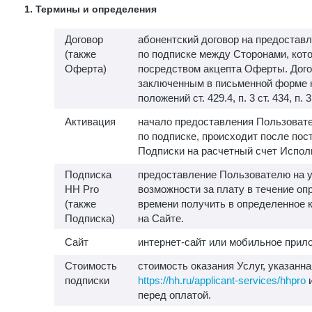
1. Термины и определения
Договор
абонентский договор на предоставл
(также
по подписке между Сторонами, кот
Оферта)
посредством акцепта Оферты. Дого
заключенным в письменной форме 
положений ст. 429.4, п. 3 ст. 434, п. 
Активация
начало предоставления Пользовате
по подписке, происходит после пос
Подписки на расчетный счет Испол
Подписка
предоставление Пользователю на у
HH Pro
возможности за плату в течение о
(также
времени получить в определенное 
Подписка)
на Сайте.
Сайт
интернет-сайт или мобильное прило
Стоимость
стоимость оказания Услуг, указанна
подписки
https://hh.ru/applicant-services/hhpro
и
перед оплатой.