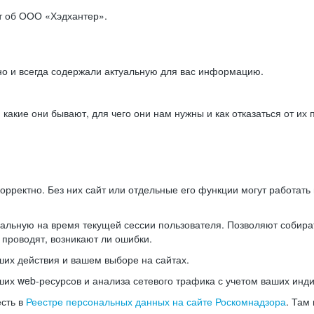
ет об ООО «Хэдхантер».
но и всегда содержали актуальную для вас информацию.
акие они бывают, для чего они нам нужны и как отказаться от их 
рректно. Без них сайт или отдельные его функции могут работат
альную на время текущей сессии пользователя. Позволяют собира
 проводят, возникают ли ошибки.
их действия и вашем выборе на сайтах.
х web-ресурсов и анализа сетевого трафика с учетом ваших инд
есть в
Реестре персональных данных на сайте Роскомнадзора
. Там