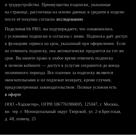
тратите много времени на поиск и вручную поднимаете
и трудоустройства. Преимущества подписки, указанные
резюме
на странице, рассчитаны на основе данных в среднем в неделю
после её покупки согласно
хотите сравнить себя с конкурентами и оценить шансы
исследованию
Подключая hh PRO, вы подтверждаете, что ознакомились
с условиями подписки и согласны с ними. Подписка даёт доступ
к функциям сервиса на срок, указанный при оформлении. Если
не отменить подписку, она автоматически продлится на тот же
срок. Вы имеете право в любое время отменить подписку
в личном кабинете — доступ к услугам сохранится до конца
оплаченного периода. Все платежи за подписку являются
окончательными и не подлежат возврату, кроме случаев,
предусмотренных законодательством. Полные условия есть
в оферте
ООО «Хэдхантер», ОГРН 1067761906805, 125047, г. Москва,
вн. тер. г. Муниципальный округ Тверской, ул. 2-я Брестская,
д. 48, помещ. 25